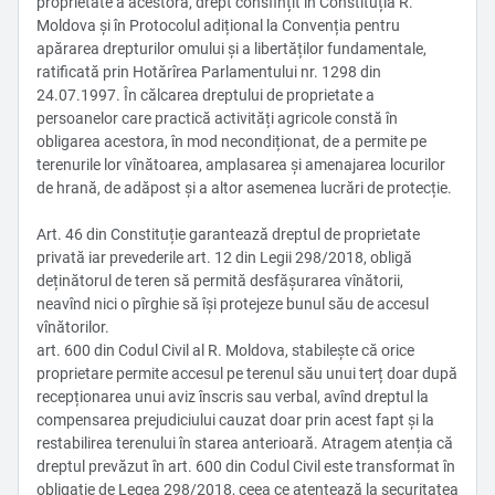
proprietate a acestora, drept consfințit în Constituția R.
Moldova și în Protocolul adițional la Convenția pentru
apărarea drepturilor omului și a libertăților fundamentale,
ratificată prin Hotărîrea Parlamentului nr. 1298 din
24.07.1997. În călcarea dreptului de proprietate a
persoanelor care practică activități agricole constă în
obligarea acestora, în mod necondiționat, de a permite pe
terenurile lor vînătoarea, amplasarea și amenajarea locurilor
de hrană, de adăpost și a altor asemenea lucrări de protecție.
Art. 46 din Constituție garantează dreptul de proprietate
privată iar prevederile art. 12 din Legii 298/2018, obligă
deținătorul de teren să permită desfășurarea vînătorii,
neavînd nici o pîrghie să își protejeze bunul său de accesul
vînătorilor.
art. 600 din Codul Civil al R. Moldova, stabilește că orice
proprietare permite accesul pe terenul său unui terț doar după
recepționarea unui aviz înscris sau verbal, avînd dreptul la
compensarea prejudiciului cauzat doar prin acest fapt şi la
restabilirea terenului în starea anterioară. Atragem atenția că
dreptul prevăzut în art. 600 din Codul Civil este transformat în
obligație de Legea 298/2018, ceea ce atentează la securitatea