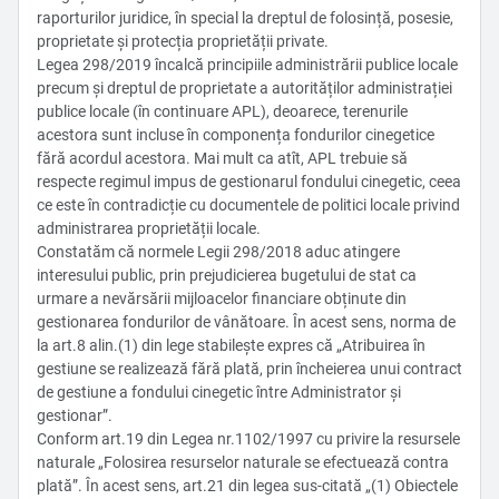
raporturilor juridice, în special la dreptul de folosință, posesie,
proprietate și protecția proprietății private.
Legea 298/2019 încalcă principiile administrării publice locale
precum și dreptul de proprietate a autorităților administrației
publice locale (în continuare APL), deoarece, terenurile
acestora sunt incluse în componența fondurilor cinegetice
fără acordul acestora. Mai mult ca atît, APL trebuie să
respecte regimul impus de gestionarul fondului cinegetic, ceea
ce este în contradicție cu documentele de politici locale privind
administrarea proprietății locale.
Constatăm că normele Legii 298/2018 aduc atingere
interesului public, prin prejudicierea bugetului de stat ca
urmare a nevărsării mijloacelor financiare obținute din
gestionarea fondurilor de vânătoare. În acest sens, norma de
la art.8 alin.(1) din lege stabileşte expres că „Atribuirea în
gestiune se realizează fără plată, prin încheierea unui contract
de gestiune a fondului cinegetic între Administrator și
gestionar”.
Conform art.19 din Legea nr.1102/1997 cu privire la resursele
naturale „Folosirea resurselor naturale se efectuează contra
plată”. În acest sens, art.21 din legea sus-citată „(1) Obiectele