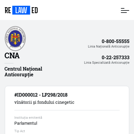
Mergi
la
conţinutul
principal
0-800-55555
Linia Națională Anticorupție
CNA
0-22-257333
Linia Specializată Anticorupție
Centrul Național
Anticorupție
#ID000012 - LP298/2018
vînătorii și fondului cinegetic
Instituția emitentă
Parlamentul
Tip Act