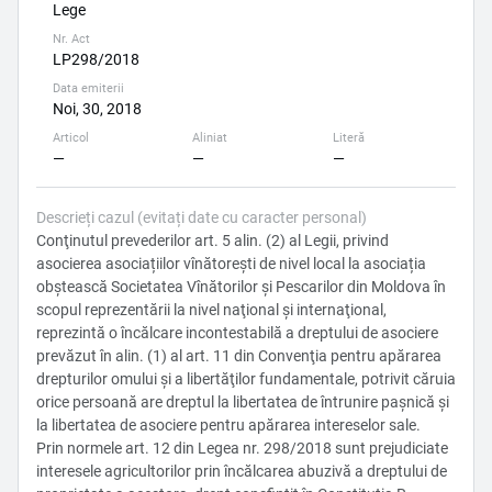
Lege
Nr. Act
LP298/2018
Data emiterii
Noi, 30, 2018
Articol
Aliniat
Literă
—
—
—
Descrieți cazul (evitați date cu caracter personal)
Conţinutul prevederilor art. 5 alin. (2) al Legii, privind
asocierea asociațiilor vînătoreşti de nivel local la asociația
obștească Societatea Vînătorilor şi Pescarilor din Moldova în
scopul reprezentării la nivel naţional şi internaţional,
reprezintă o încălcare incontestabilă a dreptului de asociere
prevăzut în alin. (1) al art. 11 din Convenţia pentru apărarea
drepturilor omului şi a libertăţilor fundamentale, potrivit căruia
orice persoană are dreptul la libertatea de întrunire paşnică şi
la libertatea de asociere pentru apărarea intereselor sale.
Prin normele art. 12 din Legea nr. 298/2018 sunt prejudiciate
interesele agricultorilor prin încălcarea abuzivă a dreptului de