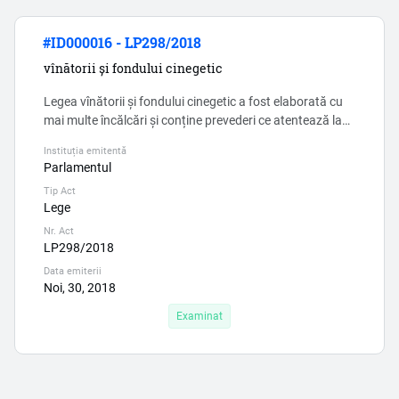
#ID000016 - LP298/2018
vînătorii și fondului cinegetic
Legea vînătorii și fondului cinegetic a fost elaborată cu
mai multe încălcări și conține prevederi ce atentează la
dreptul proprietății private și dreptul autorităților publice
Instituția emitentă
de genstionare a propriilor terenuri. Legea conține mai
Parlamentul
multe formulări ambigui care admit interpretări abuzive.
Tip Act
Legea 298/2018 bligă deținătorii de terenuri private să
Lege
permită desfășurarea vânătorii, neavân...
Nr. Act
LP298/2018
Data emiterii
Noi, 30, 2018
Examinat