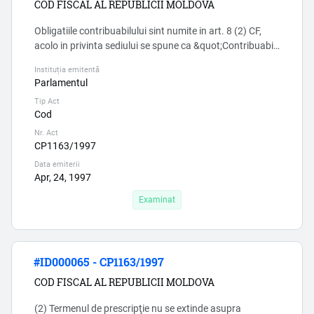
COD FISCAL AL REPUBLICII MOLDOVA
Obligatiile contribuabilului sint numite in art. 8 (2) CF,
acolo in privinta sediului se spune ca &quot;Contribuabilii
care sînt înregistraţi de către organele abilitate cu
Instituția emitentă
dreptul de înregistrare de stat se iau la evidenţa
Parlamentul
subdiviziunii respective a Serviciului Fiscal de Stat
Tip Act
conform informaţiei prezentate de către aceste
Cod
organe&quot;, deci intreprinderile nu au obligatia de a
info...
Nr. Act
CP1163/1997
Data emiterii
Apr, 24, 1997
Examinat
#ID000065 - CP1163/1997
COD FISCAL AL REPUBLICII MOLDOVA
(2) Termenul de prescripţie nu se extinde asupra