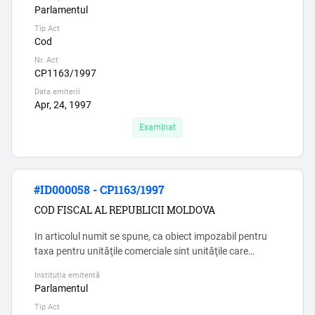
asupra veniturilor din iesirea imobilizărilor corporale și
Parlamentul
necorporale. Insa în SNC «Imobilizari corporale si
Tip Act
necorporale» lipseste notiunea venitului din vinzări. ...
Cod
Nr. Act
CP1163/1997
Data emiterii
Apr, 24, 1997
Examinat
#ID000058 - CP1163/1997
COD FISCAL AL REPUBLICII MOLDOVA
In articolul numit se spune, ca obiect impozabil pentru
taxa pentru unităţile comerciale sint unităţile care
corespund activităţilor din anexa 1 la Legea cu privire la
Instituția emitentă
comerţul interior nr.231/2010 (conform CAEM), insa intr-
Parlamentul
o unitate de comert pot fi mai multe tipuri de activitati,
Tip Act
deci apare intrebarea, cum anume se achita cota.