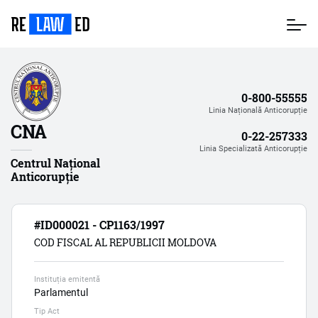
Mergi
la
conţinutul
principal
0-800-55555
Linia Națională Anticorupție
CNA
0-22-257333
Linia Specializată Anticorupție
Centrul Național
Anticorupție
#ID000021 - CP1163/1997
COD FISCAL AL REPUBLICII MOLDOVA
Instituția emitentă
Parlamentul
Tip Act