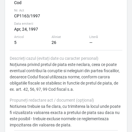
Cod
Nr. Act
CP1163/1997
Data emiterii
Apr, 24, 1997
Articol
Aliniat
Literă
5
26
—
Descrieți cazul (evitați date cu caracter personal)
Noțiunea privind pretul de piata este neclara, ceea ce poate
eventual contribui la coruptie si nelegiuiri din partea fiscalilor,
deoarece Codul fiscal utilizeaza norme, conform carora
obligatiile fiscale se stabilesc in functie de pretul de piata, de
ex. art. 42, 56, 97, 99 Cod fiscal s.a.
Propuneți redactare act / document (opțional)
Notiunea trebuie sa fie clara, cu trimiterea la locul unde poate
fi vizualizata valoarea exacta a pretului de piata sau daca nu
este posibil - trebuie excluse normele ce reglementeaza
impozitarea din valoarea de piata.