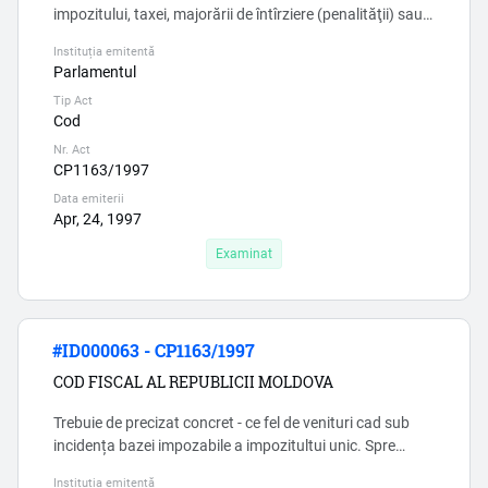
impozitului, taxei, majorării de întîrziere (penalităţii) sau
sancţiunilor fiscale aferente unui impozit, unei taxe
Instituția emitentă
concrete dacă darea de seamă fiscală care stabileşte
Parlamentul
obligaţia fiscală conţine informaţii ce induc în eroare sau
Tip Act
reflectă fapte ce constituie infracţiuni fiscale ori nu a fost
Cod
prezentată. Acest alineat incalca drepturil...
Nr. Act
CP1163/1997
Data emiterii
Apr, 24, 1997
Examinat
#ID000063 - CP1163/1997
COD FISCAL AL REPUBLICII MOLDOVA
Trebuie de precizat concret - ce fel de venituri cad sub
incidența bazei impozabile a impozitultui unic. Spre
exemplu SNC «Venituri» (OMF 118/2013) nu se aplica
Instituția emitentă