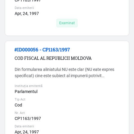
Data emiterii
Apr, 24, 1997
Examinat
#ID000056 - CP1163/1997
COD FISCAL AL REPUBLICII MOLDOVA
Din formularea aliniatului NU este clar (NU eate expres
specificat) cine este subiect al impunerii potrivit
articolului 54 prim. Cu alte cuvinte, NU este clar dacă
Instituția emitentă
gospodăriile ţărăneşti și întreprinzătorii individuali sunt
Parlamentul
subiecții ai impunerii al regimului fiscal AI SECTORULUI
Tip Act
ÎNTREPRINDERILOR MICI ŞI MIJLOCII (conform
Cod
capitolului Capitolul 7 1 (prim)) , doar în cazul în care in...
Nr. Act
CP1163/1997
Data emiterii
Apr, 24, 1997