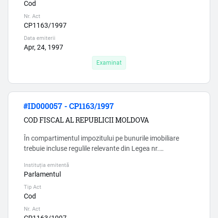
Cod
Explicatii clare nu-s, si aici e un moment coruption...
Nr. Act
CP1163/1997
Data emiterii
Apr, 24, 1997
Examinat
#ID000057 - CP1163/1997
COD FISCAL AL REPUBLICII MOLDOVA
În compartimentul impozitului pe bunurile imobiliare
trebuie incluse regulile relevante din Legea nr.
1056/2000, căci existența a două norme care în paralel
Instituția emitentă
reglementează reguli fiscale la unul și același subiect
Parlamentul
contravine art. 3 CF si sporeste riscul erorilor si,
Tip Act
respectiv, a coruptiei. ...
Cod
Nr. Act
CP1163/1997