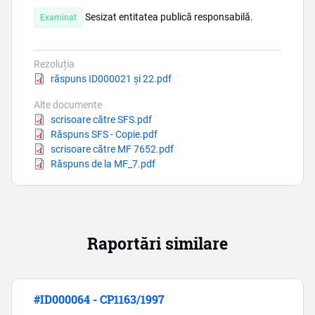
Sesizat entitatea publică responsabilă.
Examinat
Rezoluția
Document
răspuns ID000021 și 22.pdf
Alte documente
Document
scrisoare către SFS.pdf
Document
Răspuns SFS - Copie.pdf
Document
scrisoare către MF 7652.pdf
Document
Răspuns de la MF_7.pdf
Raportări similare
#ID000064 - CP1163/1997