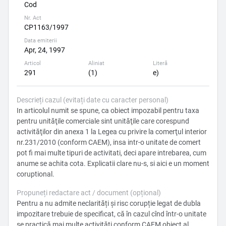
Cod
Nr. Act
CP1163/1997
Data emiterii
Apr, 24, 1997
Articol
Aliniat
Literă
291
(1)
e)
Descrieți cazul (evitați date cu caracter personal)
In articolul numit se spune, ca obiect impozabil pentru taxa
pentru unităţile comerciale sint unităţile care corespund
activităţilor din anexa 1 la Legea cu privire la comerţul interior
nr.231/2010 (conform CAEM), insa intr-o unitate de comert
pot fi mai multe tipuri de activitati, deci apare intrebarea, cum
anume se achita cota. Explicatii clare nu-s, si aici e un moment
coruptional.
Propuneți redactare act / document (opțional)
Pentru a nu admite neclarități și risc corupție legat de dubla
impozitare trebuie de specificat, că în cazul cînd într-o unitate
se practică mai multe activități conform CAEM obiect al