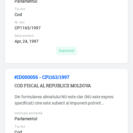
Parlamentul
contravine art. 3 CF si sporeste riscul erorilor si,
Tip Act
respectiv, a coruptiei. ...
Cod
Nr. Act
CP1163/1997
Data emiterii
Apr, 24, 1997
Examinat
#ID000056 - CP1163/1997
COD FISCAL AL REPUBLICII MOLDOVA
Din formularea aliniatului NU este clar (NU eate expres
specificat) cine este subiect al impunerii potrivit
articolului 54 prim. Cu alte cuvinte, NU este clar dacă
Instituția emitentă
gospodăriile ţărăneşti și întreprinzătorii individuali sunt
Parlamentul
subiecții ai impunerii al regimului fiscal AI SECTORULUI
Tip Act
ÎNTREPRINDERILOR MICI ŞI MIJLOCII (conform
Cod