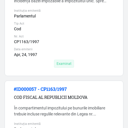
incidența bazei impozabile a impozitultui unic. Spre
exemplu SNC «Venituri» (OMF 118/2013) nu se aplica
Instituția emitentă
asupra veniturilor din iesirea imobilizărilor corporale și
Parlamentul
necorporale. Insa în SNC «Imobilizari corporale si
Tip Act
necorporale» lipseste notiunea venitului din vinzări. ...
Cod
Nr. Act
CP1163/1997
Data emiterii
Apr, 24, 1997
Examinat
#ID000057 - CP1163/1997
COD FISCAL AL REPUBLICII MOLDOVA
În compartimentul impozitului pe bunurile imobiliare
trebuie incluse regulile relevante din Legea nr.
1056/2000, căci existența a două norme care în paralel
Instituția emitentă
reglementează reguli fiscale la unul și același subiect