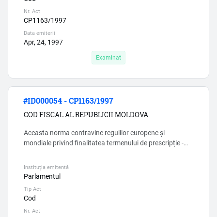
capitolului Capitolul 7 1 (prim)) , doar în cazul în care in...
Nr. Act
CP1163/1997
Data emiterii
Apr, 24, 1997
Examinat
#ID000054 - CP1163/1997
COD FISCAL AL REPUBLICII MOLDOVA
Aceasta norma contravine regulilor europene și
mondiale privind finalitatea termenului de prescripție -
Codul fiscal in mod grosolan incalca aceste reguli, lasind
loc pentru abuz si coruptie.
Instituția emitentă
Parlamentul
Tip Act
Cod
Nr. Act