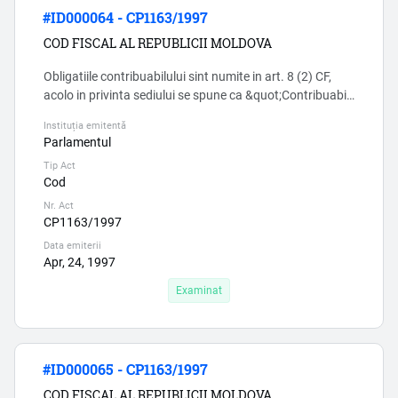
#ID000064 - CP1163/1997
COD FISCAL AL REPUBLICII MOLDOVA
Obligatiile contribuabilului sint numite in art. 8 (2) CF,
acolo in privinta sediului se spune ca &quot;Contribuabilii
care sînt înregistraţi de către organele abilitate cu
Instituția emitentă
dreptul de înregistrare de stat se iau la evidenţa
Parlamentul
subdiviziunii respective a Serviciului Fiscal de Stat
Tip Act
conform informaţiei prezentate de către aceste
Cod
organe&quot;, deci intreprinderile nu au obligatia de a
info...
Nr. Act
CP1163/1997
Data emiterii
Apr, 24, 1997
Examinat
#ID000065 - CP1163/1997
COD FISCAL AL REPUBLICII MOLDOVA