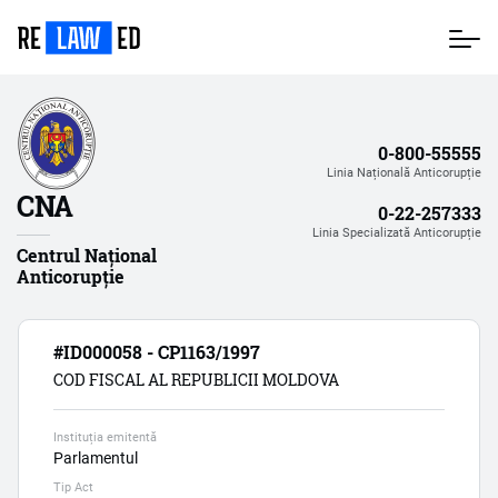
Mergi
la
conţinutul
principal
0-800-55555
Linia Națională Anticorupție
CNA
0-22-257333
Linia Specializată Anticorupție
Centrul Național
Anticorupție
#ID000058 - CP1163/1997
COD FISCAL AL REPUBLICII MOLDOVA
Instituția emitentă
Parlamentul
Tip Act