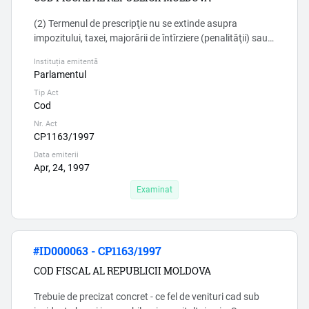
(2) Termenul de prescripţie nu se extinde asupra
impozitului, taxei, majorării de întîrziere (penalităţii) sau
sancţiunilor fiscale aferente unui impozit, unei taxe
Instituția emitentă
concrete dacă darea de seamă fiscală care stabileşte
Parlamentul
obligaţia fiscală conţine informaţii ce induc în eroare sau
Tip Act
reflectă fapte ce constituie infracţiuni fiscale ori nu a fost
Cod
prezentată. Acest alineat incalca drepturil...
Nr. Act
CP1163/1997
Data emiterii
Apr, 24, 1997
Examinat
#ID000063 - CP1163/1997
COD FISCAL AL REPUBLICII MOLDOVA
Trebuie de precizat concret - ce fel de venituri cad sub