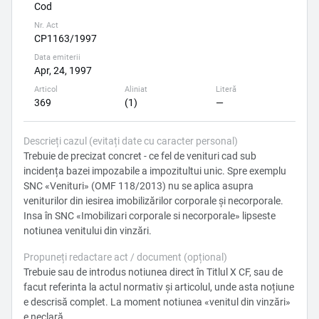
Cod
Nr. Act
CP1163/1997
Data emiterii
Apr, 24, 1997
Articol
Aliniat
Literă
369
(1)
—
Descrieți cazul (evitați date cu caracter personal)
Trebuie de precizat concret - ce fel de venituri cad sub
incidența bazei impozabile a impozitultui unic. Spre exemplu
SNC «Venituri» (OMF 118/2013) nu se aplica asupra
veniturilor din iesirea imobilizărilor corporale și necorporale.
Insa în SNC «Imobilizari corporale si necorporale» lipseste
notiunea venitului din vinzări.
Propuneți redactare act / document (opțional)
Trebuie sau de introdus notiunea direct în Titlul X CF, sau de
facut referinta la actul normativ și articolul, unde asta noțiune
e descrisă complet. La moment notiunea «venitul din vinzări»
e neclară.