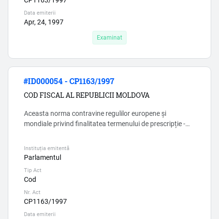
Data emiterii
Apr, 24, 1997
Examinat
#ID000054 - CP1163/1997
COD FISCAL AL REPUBLICII MOLDOVA
Aceasta norma contravine regulilor europene și
mondiale privind finalitatea termenului de prescripție -
Codul fiscal in mod grosolan incalca aceste reguli, lasind
loc pentru abuz si coruptie.
Instituția emitentă
Parlamentul
Tip Act
Cod
Nr. Act
CP1163/1997
Data emiterii