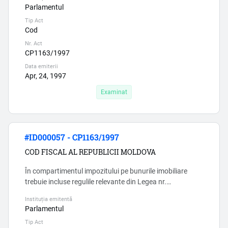
comerţul interior nr.231/2010 (conform CAEM), insa intr-
Parlamentul
o unitate de comert pot fi mai multe tipuri de activitati,
Tip Act
deci apare intrebarea, cum anume se achita cota.
Cod
Explicatii clare nu-s, si aici e un moment coruption...
Nr. Act
CP1163/1997
Data emiterii
Apr, 24, 1997
Examinat
#ID000057 - CP1163/1997
COD FISCAL AL REPUBLICII MOLDOVA
În compartimentul impozitului pe bunurile imobiliare
trebuie incluse regulile relevante din Legea nr.
1056/2000, căci existența a două norme care în paralel
Instituția emitentă
reglementează reguli fiscale la unul și același subiect
Parlamentul
contravine art. 3 CF si sporeste riscul erorilor si,
Tip Act
respectiv, a coruptiei. ...