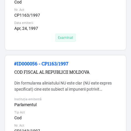
Cod
Nr. Act
CP1163/1997
Data emiterii
Apr, 24, 1997
Examinat
#ID000056 - CP1163/1997
COD FISCAL AL REPUBLICII MOLDOVA
Din formularea aliniatului NU este clar (NU eate expres
specificat) cine este subiect al impunerii potrivit
articolului 54 prim. Cu alte cuvinte, NU este clar dacă
Instituția emitentă
gospodăriile ţărăneşti și întreprinzătorii individuali sunt
Parlamentul
subiecții ai impunerii al regimului fiscal AI SECTORULUI
Tip Act
ÎNTREPRINDERILOR MICI ŞI MIJLOCII (conform
Cod
capitolului Capitolul 7 1 (prim)) , doar în cazul în care in...
Nr. Act
CP1163/1997