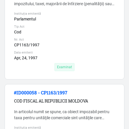
impozitului, taxei, majorării de întîrziere (penalităţii) sau
sancţiunilor fiscale aferente unui impozit, unei taxe
Instituția emitentă
concrete dacă darea de seamă fiscală care stabileşte
Parlamentul
obligaţia fiscală conţine informaţii ce induc în eroare sau
Tip Act
reflectă fapte ce constituie infracţiuni fiscale ori nu a fost
Cod
prezentată. Acest alineat incalca drepturil...
Nr. Act
CP1163/1997
Data emiterii
Apr, 24, 1997
Examinat
#ID000058 - CP1163/1997
COD FISCAL AL REPUBLICII MOLDOVA
In articolul numit se spune, ca obiect impozabil pentru
taxa pentru unităţile comerciale sint unităţile care
corespund activităţilor din anexa 1 la Legea cu privire la
Instituția emitentă