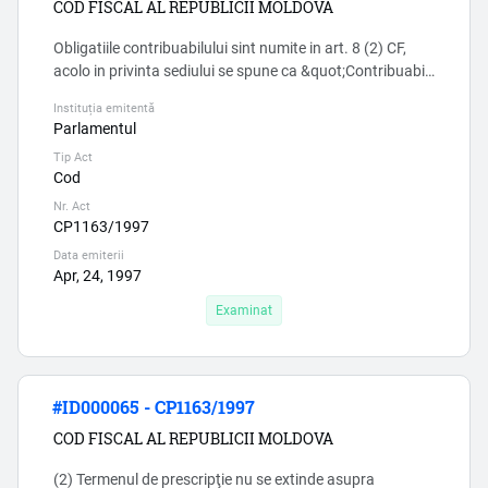
COD FISCAL AL REPUBLICII MOLDOVA
Obligatiile contribuabilului sint numite in art. 8 (2) CF,
acolo in privinta sediului se spune ca &quot;Contribuabilii
care sînt înregistraţi de către organele abilitate cu
Instituția emitentă
dreptul de înregistrare de stat se iau la evidenţa
Parlamentul
subdiviziunii respective a Serviciului Fiscal de Stat
Tip Act
conform informaţiei prezentate de către aceste
Cod
organe&quot;, deci intreprinderile nu au obligatia de a
info...
Nr. Act
CP1163/1997
Data emiterii
Apr, 24, 1997
Examinat
#ID000065 - CP1163/1997
COD FISCAL AL REPUBLICII MOLDOVA
(2) Termenul de prescripţie nu se extinde asupra