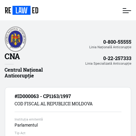
Mergi
la
conţinutul
principal
0-800-55555
Linia Națională Anticorupție
CNA
0-22-257333
Linia Specializată Anticorupție
Centrul Național
Anticorupție
#ID000063 - CP1163/1997
COD FISCAL AL REPUBLICII MOLDOVA
Instituția emitentă
Parlamentul
Tip Act