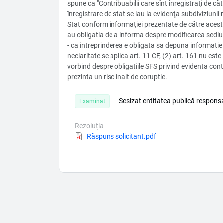
spune ca "Contribuabilii care sînt înregistraţi de că
înregistrare de stat se iau la evidenţa subdiviziunii 
Stat conform informaţiei prezentate de către aceste
au obligatia de a informa despre modificarea sediulu
- ca intreprinderea e obligata sa depuna informatie i
neclaritate se aplica art. 11 CF, (2) art. 161 nu este 
vorbind despre obligatiile SFS privind evidenta con
prezinta un risc inalt de coruptie.
Sesizat entitatea publică responsa
Examinat
Rezoluția
Document
Răspuns solicitant.pdf