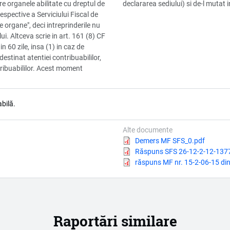
tre organele abilitate cu dreptul de
declararea sediului) si de-l mutat in
respective a Serviciului Fiscal de
 organe", deci intreprinderile nu
i. Altceva scrie in art. 161 (8) CF
n 60 zile, insa (1) in caz de
destinat atentiei contribuabililor,
tribuabililor. Acest moment
bilă.
Alte documente
Document
Demers MF SFS_0.pdf
Document
Răspuns SFS 26-12-2-12-137
Document
răspuns MF nr. 15-2-06-15 di
Raportări similare