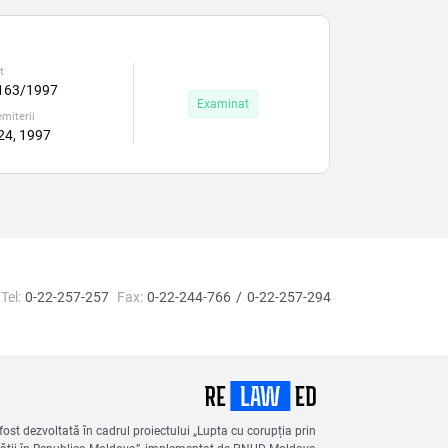
t
163/1997
Examinat
miterii
 24, 1997
Tel:
0-22-257-257
Fax:
0-22-244-766
0-22-257-294
ost dezvoltată în cadrul proiectului „Lupta cu corupția prin