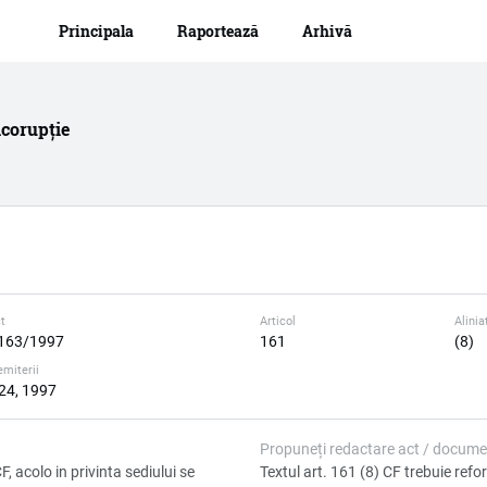
Navigare principală
Mergi
Principala
Raportează
Arhivă
la
conţinutul
principal
icorupție
t
Articol
Alinia
163/1997
161
(8)
emiterii
 24, 1997
Propuneți redactare act / docume
CF, acolo in privinta sediului se
Textul art. 161 (8) CF trebuie refo