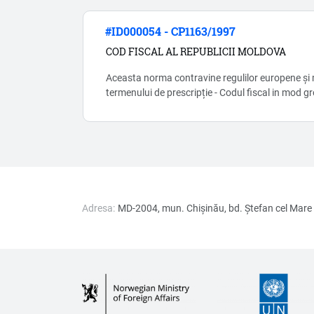
capitolului Capitolul 7 1 (prim)) , doar în cazul în 
#ID000054 - CP1163/1997
COD FISCAL AL REPUBLICII MOLDOVA
Aceasta norma contravine regulilor europene și m
termenului de prescripție - Codul fiscal in mod gr
lasind loc pentru abuz si coruptie.
Adresa:
MD-2004, mun. Chișinău, bd. Ştefan cel Mare 