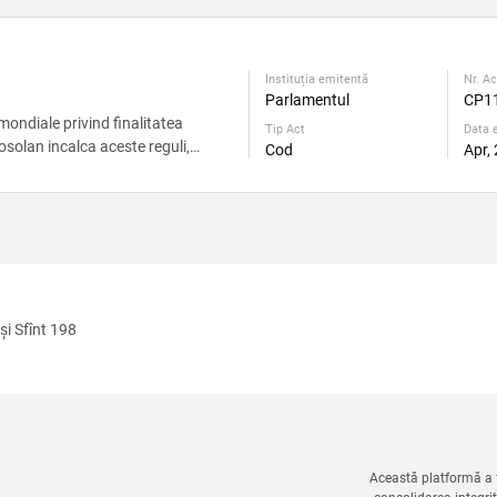
care in...
Instituția emitentă
Nr. Ac
Parlamentul
CP1
ondiale privind finalitatea
Tip Act
Data e
osolan incalca aceste reguli,
Cod
Apr,
şi Sfînt 198
Această platformă a f