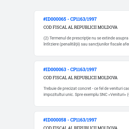
#ID000065 - CP1163/1997
COD FISCAL AL REPUBLICII MOLDOVA
(2) Termenul de prescripţie nu se extinde asupra i
întîrziere (penalităţii) sau sancţiunilor fiscale af
concrete dacă darea de seamă fiscală care stabil
informaţii ce induc în eroare sau reflectă fapte ce
nu a fost prezentată. Acest alineat incalca dreptu
#ID000063 - CP1163/1997
COD FISCAL AL REPUBLICII MOLDOVA
Trebuie de precizat concret - ce fel de venituri c
impozitultui unic. Spre exemplu SNC «Venituri»
asupra veniturilor din iesirea imobilizărilor corp
#ID000058 - CP1163/1997
COD FISCAL AL REPUBLICII MOLDOVA