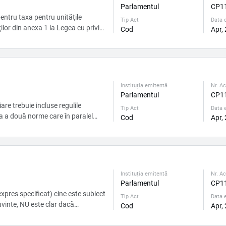
Parlamentul
CP1
unităţile
Tip Act
Data e
ilor din anexa 1 la Legea cu privire
Cod
Apr,
, insa intr-o unitate de comert
intrebarea, cum anume se achita
ruption...
Instituția emitentă
Nr. Ac
Parlamentul
CP1
are trebuie incluse regulile
Tip Act
Data e
a a două norme care în paralel
Cod
Apr,
biect contravine art. 3 CF si
v, a coruptiei. ...
Instituția emitentă
Nr. Ac
Parlamentul
CP1
expres specificat) cine este subiect
Tip Act
Data e
cuvinte, NU este clar dacă
Cod
Apr,
li sunt subiecții ai impunerii al
ILOR MICI ŞI MIJLOCII (conform