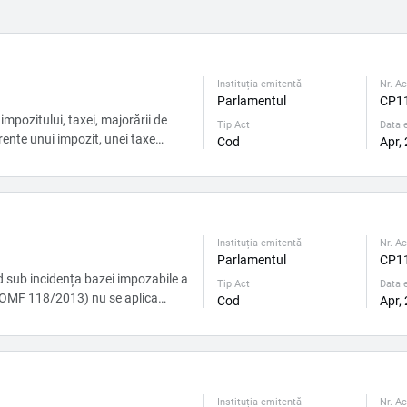
Instituția emitentă
Nr. Ac
Parlamentul
CP1
mpozitului, taxei, majorării de
Tip Act
Data e
erente unui impozit, unei taxe
Cod
Apr,
eşte obligaţia fiscală conţine
 constituie infracţiuni fiscale ori
ril...
Instituția emitentă
Nr. Ac
Parlamentul
CP1
ad sub incidența bazei impozabile a
Tip Act
Data e
 (OMF 118/2013) nu se aplica
Cod
Apr,
orale și necorporale. Insa în SNC
«Imobilizari corporale si necorporale» lipseste notiunea venitului din vinzări. ...
Instituția emitentă
Nr. Ac