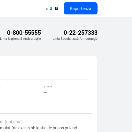
a
a
Raportează
a
0-800-55555
0-22-257333
Linia Națională Anticorupție
Linia Specializată Anticorupție
t
Literă
—
nt (opțional)
rmulat (de exclus obligatia de prisos privind