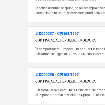
In articolul numit se spune, ca obiect impozabil pentru taxa pentru 
comerciale sint unităţile care corespund activităţ
la comerţul interior nr.231/2010 (conform CAEM)
pot fi mai multe tipuri de activitati, deci apare 
cota. Explicatii clare nu-s, si aici e un moment co
#ID000057 - CP1163/1997
COD FISCAL AL REPUBLICII MOLDOVA
În compartimentul impozitului pe bunurile imobili
relevante din Legea nr. 1056/2000, căci existenț
reglementează reguli fiscale la unul și același su
sporeste riscul erorilor si, respecti
#ID000056 - CP1163/1997
COD FISCAL AL REPUBLICII MOLDOVA
Din formularea aliniatului NU este clar (NU eate 
al impunerii potrivit articolului 54 prim. Cu alte 
gospodăriile ţărăneşti și întreprinzătorii individua
regimului fiscal AI SECTORULUI ÎNTREPRINDER