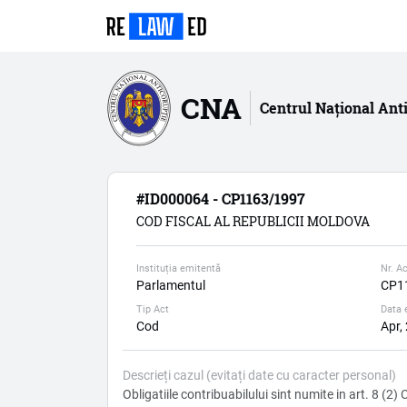
CNA
Centrul Național Ant
#ID000064 - CP1163/1997
COD FISCAL AL REPUBLICII MOLDOVA
Instituția emitentă
Nr. Ac
Parlamentul
CP1
Tip Act
Data 
Cod
Apr,
Descrieți cazul (evitați date cu caracter personal)
Obligatiile contribuabilului sint numite in art. 8 (2) 