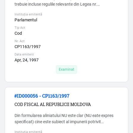
trebuie incluse regulile relevante din Legea nr.
1056/2000, căci existența a două norme care în paralel
Instituția emitentă
reglementează reguli fiscale la unul și același subiect
Parlamentul
contravine art. 3 CF si sporeste riscul erorilor si,
Tip Act
respectiv, a coruptiei. ...
Cod
Nr. Act
CP1163/1997
Data emiterii
Apr, 24, 1997
Examinat
#ID000056 - CP1163/1997
COD FISCAL AL REPUBLICII MOLDOVA
Din formularea aliniatului NU este clar (NU eate expres
specificat) cine este subiect al impunerii potrivit
articolului 54 prim. Cu alte cuvinte, NU este clar dacă
Instituția emitentă