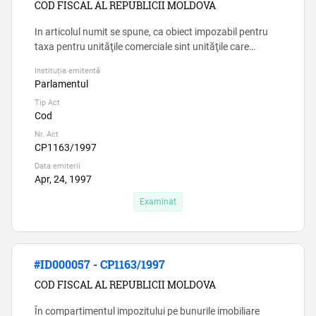
COD FISCAL AL REPUBLICII MOLDOVA
In articolul numit se spune, ca obiect impozabil pentru
taxa pentru unităţile comerciale sint unităţile care
corespund activităţilor din anexa 1 la Legea cu privire la
Instituția emitentă
comerţul interior nr.231/2010 (conform CAEM), insa intr-
Parlamentul
o unitate de comert pot fi mai multe tipuri de activitati,
Tip Act
deci apare intrebarea, cum anume se achita cota.
Cod
Explicatii clare nu-s, si aici e un moment coruption...
Nr. Act
CP1163/1997
Data emiterii
Apr, 24, 1997
Examinat
#ID000057 - CP1163/1997
COD FISCAL AL REPUBLICII MOLDOVA
În compartimentul impozitului pe bunurile imobiliare