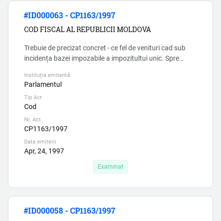
#ID000063 - CP1163/1997
COD FISCAL AL REPUBLICII MOLDOVA
Trebuie de precizat concret - ce fel de venituri cad sub
incidența bazei impozabile a impozitultui unic. Spre
exemplu SNC «Venituri» (OMF 118/2013) nu se aplica
Instituția emitentă
asupra veniturilor din iesirea imobilizărilor corporale și
Parlamentul
necorporale. Insa în SNC «Imobilizari corporale si
Tip Act
necorporale» lipseste notiunea venitului din vinzări. ...
Cod
Nr. Act
CP1163/1997
Data emiterii
Apr, 24, 1997
Examinat
#ID000058 - CP1163/1997