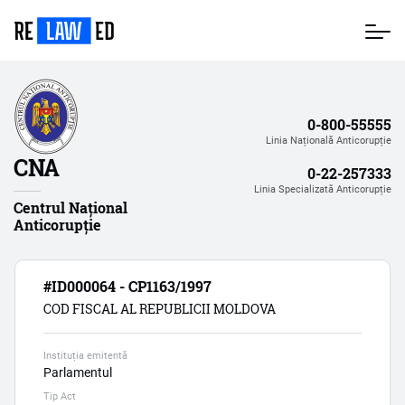
Mergi
la
conţinutul
principal
0-800-55555
Linia Națională Anticorupție
CNA
0-22-257333
Linia Specializată Anticorupție
Centrul Național
Anticorupție
#ID000064 - CP1163/1997
COD FISCAL AL REPUBLICII MOLDOVA
Instituția emitentă
Parlamentul
Tip Act