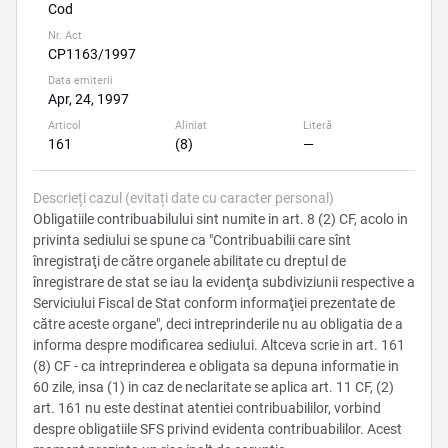
Cod
Nr. Act
CP1163/1997
Data emiterii
Apr, 24, 1997
Articol
Aliniat
Literă
161
(8)
—
Descrieți cazul (evitați date cu caracter personal)
Obligatiile contribuabilului sint numite in art. 8 (2) CF, acolo in
privinta sediului se spune ca "Contribuabilii care sînt
înregistraţi de către organele abilitate cu dreptul de
înregistrare de stat se iau la evidenţa subdiviziunii respective a
Serviciului Fiscal de Stat conform informaţiei prezentate de
către aceste organe", deci intreprinderile nu au obligatia de a
informa despre modificarea sediului. Altceva scrie in art. 161
(8) CF - ca intreprinderea e obligata sa depuna informatie in
60 zile, insa (1) in caz de neclaritate se aplica art. 11 CF, (2)
art. 161 nu este destinat atentiei contribuabililor, vorbind
despre obligatiile SFS privind evidenta contribuabililor. Acest