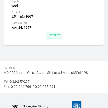
Tip Act
Cod
Nr. Act
CP1163/1997
Data emiterii
Apr, 24, 1997
Examinat
Adresa:
MD-2004, mun. Chișinău, bd. Ştefan cel Mare şi Sfînt 198
Tel:
0-22-257-257
Fax:
0-22-244-766
0-22-257-294