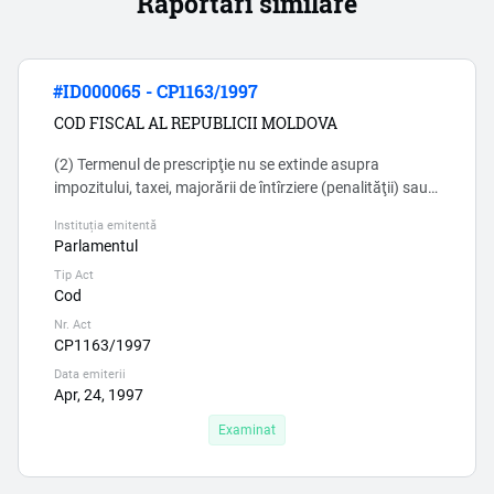
Raportări similare
#ID000065 - CP1163/1997
COD FISCAL AL REPUBLICII MOLDOVA
(2) Termenul de prescripţie nu se extinde asupra
impozitului, taxei, majorării de întîrziere (penalităţii) sau
sancţiunilor fiscale aferente unui impozit, unei taxe
Instituția emitentă
concrete dacă darea de seamă fiscală care stabileşte
Parlamentul
obligaţia fiscală conţine informaţii ce induc în eroare sau
Tip Act
reflectă fapte ce constituie infracţiuni fiscale ori nu a fost
Cod
prezentată. Acest alineat incalca drepturil...
Nr. Act
CP1163/1997
Data emiterii
Apr, 24, 1997
Examinat