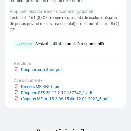
moment prezinta un risc inalt de coruptie.
Propuneți redactare act / document (opțional)
Textul art. 161 (8) CF trebuie reformulat (de exclus obligatia
de prisos privind declararea sediului) si de-l mutat in art. 8 (2)
CF.
Sesizat entitatea publică responsabilă.
Examinat
Rezoluția
Document
Răspuns solicitant.pdf
Alte documente
Document
Demers MF SFS_0.pdf
Document
Răspuns SFS 26-12-2-12-137742_1.pdf
Document
răspuns MF nr. 15-2-06-15 din 12.01.2022_5.pdf