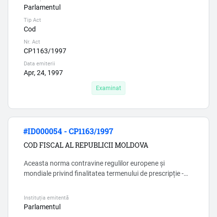
gospodăriile ţărăneşti și întreprinzătorii individuali sunt
Parlamentul
subiecții ai impunerii al regimului fiscal AI SECTORULUI
Tip Act
ÎNTREPRINDERILOR MICI ŞI MIJLOCII (conform
Cod
capitolului Capitolul 7 1 (prim)) , doar în cazul în care in...
Nr. Act
CP1163/1997
Data emiterii
Apr, 24, 1997
Examinat
#ID000054 - CP1163/1997
COD FISCAL AL REPUBLICII MOLDOVA
Aceasta norma contravine regulilor europene și
mondiale privind finalitatea termenului de prescripție -
Codul fiscal in mod grosolan incalca aceste reguli, lasind
loc pentru abuz si coruptie.
Instituția emitentă
Parlamentul