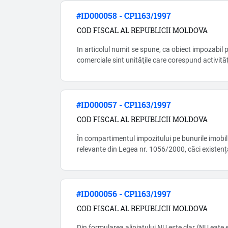
#ID000058 - CP1163/1997
COD FISCAL AL REPUBLICII MOLDOVA
In articolul numit se spune, ca obiect impozabil pentru taxa pentru 
comerciale sint unităţile care corespund activităţ
la comerţul interior nr.231/2010 (conform CAEM)
pot fi mai multe tipuri de activitati, deci apare 
cota. Explicatii clare nu-s, si aici e un moment co
#ID000057 - CP1163/1997
COD FISCAL AL REPUBLICII MOLDOVA
În compartimentul impozitului pe bunurile imobili
relevante din Legea nr. 1056/2000, căci existenț
reglementează reguli fiscale la unul și același su
sporeste riscul erorilor si, respecti
#ID000056 - CP1163/1997
COD FISCAL AL REPUBLICII MOLDOVA
Din formularea aliniatului NU este clar (NU eate 