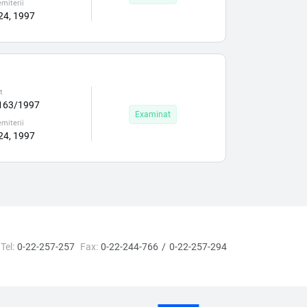
miterii
 24, 1997
t
163/1997
Examinat
miterii
 24, 1997
Tel:
0-22-257-257
Fax:
0-22-244-766
0-22-257-294