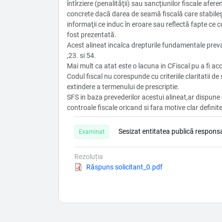
întîrziere (penalităţii) sau sancţiunilor fiscale afer
concrete dacă darea de seamă fiscală care stabileşt
informaţii ce induc în eroare sau reflectă fapte ce co
fost prezentată.
Acest alineat incalca drepturile fundamentale prev
,23. si 54.
Mai mult ca atat este o lacuna in CFiscal pu a fi acc
Codul fiscal nu corespunde cu criteriile claritatii de
extindere a termenului de prescriptie.
SFS in baza prevederilor acestui alineat,ar dispun
controale fiscale oricand si fara motive clar definite
Sesizat entitatea publică responsa
Examinat
Rezoluția
Document
Răspuns solicitant_0.pdf