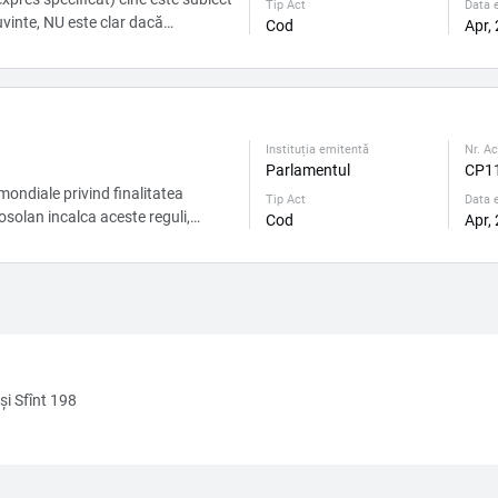
Tip Act
Data e
cuvinte, NU este clar dacă
Cod
Apr,
li sunt subiecții ai impunerii al
ILOR MICI ŞI MIJLOCII (conform
care in...
Instituția emitentă
Nr. Ac
Parlamentul
CP1
ondiale privind finalitatea
Tip Act
Data e
osolan incalca aceste reguli,
Cod
Apr,
şi Sfînt 198