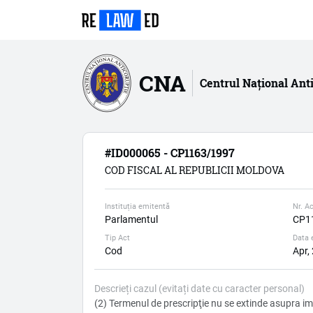
CNA
Centrul Național Ant
#ID000065 - CP1163/1997
COD FISCAL AL REPUBLICII MOLDOVA
Instituția emitentă
Nr. Ac
Parlamentul
CP1
Tip Act
Data 
Cod
Apr,
Descrieți cazul (evitați date cu caracter personal)
(2) Termenul de prescripţie nu se extinde asupra imp