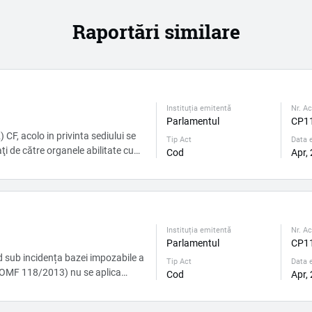
Raportări similare
Instituția emitentă
Nr. Ac
Parlamentul
CP1
) CF, acolo in privinta sediului se
Tip Act
Data e
ţi de către organele abilitate cu
Cod
Apr,
subdiviziunii respective a
ezentate de către aceste
 de a info...
Instituția emitentă
Nr. Ac
Parlamentul
CP1
ad sub incidența bazei impozabile a
Tip Act
Data e
 (OMF 118/2013) nu se aplica
Cod
Apr,
orale și necorporale. Insa în SNC
«Imobilizari corporale si necorporale» lipseste notiunea venitului din vinzări. ...