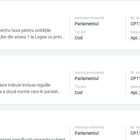
Instituția emitentă
Nr. Ac
Parlamentul
CP1
unităţile
Tip Act
Data e
ilor din anexa 1 la Legea cu privire
Cod
Apr,
, insa intr-o unitate de comert
intrebarea, cum anume se achita
ruption...
Instituția emitentă
Nr. Ac
Parlamentul
CP1
are trebuie incluse regulile
Tip Act
Data e
a a două norme care în paralel
Cod
Apr,
biect contravine art. 3 CF si
v, a coruptiei. ...
Instituția emitentă
Nr. Ac
Parlamentul
CP1
expres specificat) cine este subiect