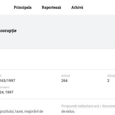
Navigare principală
Mergi
Principala
Raportează
Arhivă
la
conţinutul
principal
icorupție
t
Articol
Alinia
163/1997
264
2
emiterii
 24, 1997
Propuneți redactare act / docume
ozitului, taxei, majorării de
de exlus.