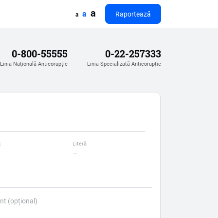
a
a
Raportează
a
0-800-55555
0-22-257333
Linia Națională Anticorupție
Linia Specializată Anticorupție
t
Literă
—
nt (opțional)