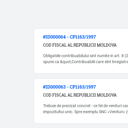
#ID000064 - CP1163/1997
COD FISCAL AL REPUBLICII MOLDOVA
Obligatiile contribuabilului sint numite in art. 8 (2
spune ca &quot;Contribuabilii care sînt înregistra
dreptul de înregistrare de stat se iau la evidenţa 
Serviciului Fiscal de Stat conform informaţiei pr
organe&quot;, deci intreprinderile nu au obligatia
#ID000063 - CP1163/1997
COD FISCAL AL REPUBLICII MOLDOVA
Trebuie de precizat concret - ce fel de venituri c
impozitultui unic. Spre exemplu SNC «Venituri»
asupra veniturilor din iesirea imobilizărilor corp