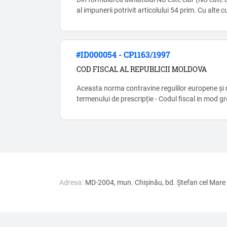
al impunerii potrivit articolului 54 prim. Cu alte 
gospodăriile ţărăneşti și întreprinzătorii individua
regimului fiscal AI SECTORULUI ÎNTREPRINDER
capitolului Capitolul 7 1 (prim)) , doar în cazul în 
#ID000054 - CP1163/1997
COD FISCAL AL REPUBLICII MOLDOVA
Aceasta norma contravine regulilor europene și m
termenului de prescripție - Codul fiscal in mod gr
lasind loc pentru abuz si coruptie.
Adresa:
MD-2004, mun. Chișinău, bd. Ştefan cel Mare 