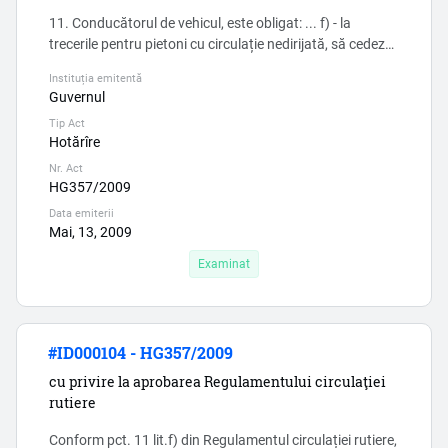
11. Conducătorul de vehicul, este obligat: ... f) - la
trecerile pentru pietoni cu circulație nedirijată, să cedeze
trecerea pietonilor care se află la marginea părții
Instituția emitentă
carosabile și intenționează să se angajeze în traversare,
Guvernul
precum și celor care traversează drumul pe partea
Tip Act
carosabilă în direcția de mers a vehiculului; ...
Hotărîre
Nr. Act
HG357/2009
Data emiterii
Mai, 13, 2009
Examinat
#ID000104 - HG357/2009
cu privire la aprobarea Regulamentului circulaţiei
rutiere
Conform pct. 11 lit.f) din Regulamentul circulației rutiere,