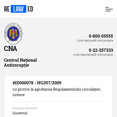
Mergi
la
conţinutul
principal
0-800-55555
Linia Națională Anticorupție
CNA
0-22-257333
Linia Specializată Anticorupție
Centrul Național
Anticorupție
#ID000078 - HG357/2009
cu privire la aprobarea Regulamentului circulaţiei
rutiere
Instituția emitentă
Guvernul