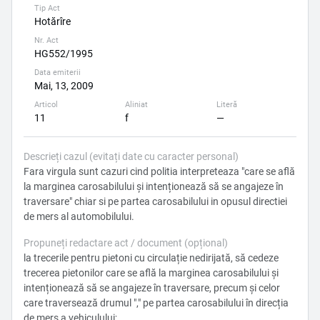
Tip Act
Hotărîre
Nr. Act
HG552/1995
Data emiterii
Mai, 13, 2009
Articol
Aliniat
Literă
11
f
—
Descrieți cazul (evitați date cu caracter personal)
Fara virgula sunt cazuri cind politia interpreteaza "care se află
la marginea carosabilului și intenționează să se angajeze în
traversare" chiar si pe partea carosabilului in opusul directiei
de mers al automobilului.
Propuneți redactare act / document (opțional)
la trecerile pentru pietoni cu circulație nedirijată, să cedeze
trecerea pietonilor care se află la marginea carosabilului și
intenționează să se angajeze în traversare, precum și celor
care traversează drumul "," pe partea carosabilului în direcția
de mers a vehiculului;