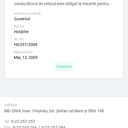
conducătorul de vehicul este obligat la trecerile pentru
pietoni cu circulație nedirijată, să cedeze trecerea
Instituția emitentă
pietonilor care se află la marginea părții carosbile și
Guvernul
intenționează să se angajeze în traversare, precum și
Tip Act
celor care traversează drumul pe partea carosabilă în
Hotărîre
direcția de mers a vehiculului. Textul care creea...
Nr. Act
HG357/2009
Data emiterii
Mai, 13, 2009
Examinat
Adresa:
MD-2004, mun. Chișinău, bd. Ştefan cel Mare şi Sfînt 198
Tel:
0-22-257-257
Fax:
0-22-244-766
0-22-257-294