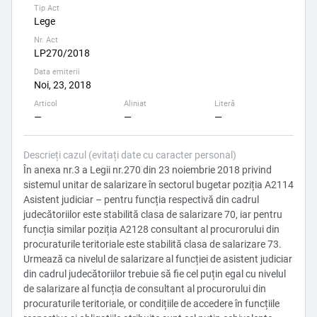
Tip Act
Lege
Nr. Act
LP270/2018
Data emiterii
Noi, 23, 2018
Articol
Aliniat
Literă
—
—
—
Descrieți cazul (evitați date cu caracter personal)
În anexa nr.3 a Legii nr.270 din 23 noiembrie 2018 privind
sistemul unitar de salarizare în sectorul bugetar poziția A2114
Asistent judiciar – pentru funcția respectivă din cadrul
judecătoriilor este stabilită clasa de salarizare 70, iar pentru
funcția similar poziția A2128 consultant al procurorului din
procuraturile teritoriale este stabilită clasa de salarizare 73.
Urmează ca nivelul de salarizare al funcției de asistent judiciar
din cadrul judecătoriilor trebuie să fie cel puțin egal cu nivelul
de salarizare al funcția de consultant al procurorului din
procuraturile teritoriale, or condițiile de accedere în funcțiile