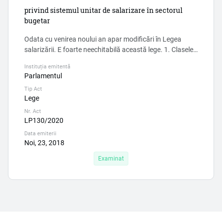
privind sistemul unitar de salarizare în sectorul
bugetar
Odata cu venirea noului an apar modificări în Legea
salarizării. E foarte neechitabilă această lege. 1. Clasele
de salarizare a a angajaților din învățământ. Cum sa
Instituția emitentă
reziste cu asa salarizare, clasa 52 , clasa 56. - evident ca
Parlamentul
nu vor fi niciodata îneleși de ministri ai caror clasa de
Tip Act
salarizare e 127, deputați- clasa de salarizare 120.
Lege
Evident ca niciodata nu vor fi înțeleși nici ...
Nr. Act
LP130/2020
Data emiterii
Noi, 23, 2018
Examinat