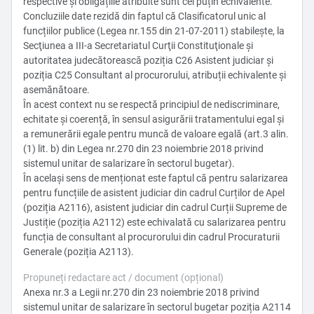
respective și obligațiile atribuite sunt cel puțin echivalente.
Concluziile date rezidă din faptul că Clasificatorul unic al
funcțiilor publice (Legea nr.155 din 21-07-2011) stabilește, la
Secţiunea a III-a Secretariatul Curţii Constituţionale şi
autoritatea judecătorească poziția C26 Asistent judiciar și
poziția C25 Consultant al procurorului, atribuții echivalente și
asemănătoare.
În acest context nu se respectă principiul de nediscriminare,
echitate și coerență, în sensul asigurării tratamentului egal și
a remunerării egale pentru muncă de valoare egală (art.3 alin.
(1) lit. b) din Legea nr.270 din 23 noiembrie 2018 privind
sistemul unitar de salarizare în sectorul bugetar).
În același sens de menționat este faptul că pentru salarizarea
pentru funcțiile de asistent judiciar din cadrul Curților de Apel
(poziția A2116), asistent judiciar din cadrul Curții Supreme de
Justiție (poziția A2112) este echivalată cu salarizarea pentru
funcția de consultant al procurorului din cadrul Procuraturii
Generale (poziția A2113).
Propuneți redactare act / document (opțional)
Anexa nr.3 a Legii nr.270 din 23 noiembrie 2018 privind
sistemul unitar de salarizare în sectorul bugetar poziția A2114