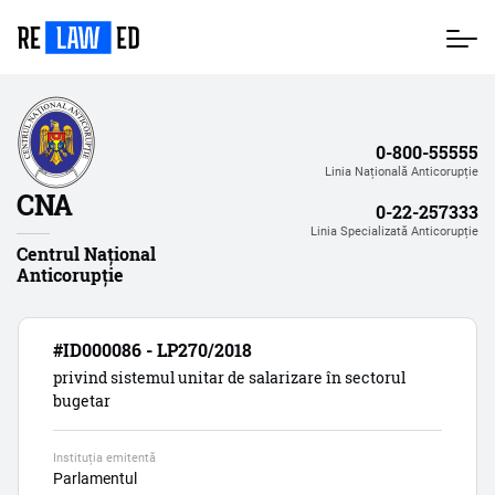
Mergi
la
conţinutul
principal
0-800-55555
Linia Națională Anticorupție
CNA
0-22-257333
Linia Specializată Anticorupție
Centrul Național
Anticorupție
#ID000086 - LP270/2018
privind sistemul unitar de salarizare în sectorul
bugetar
Instituția emitentă
Parlamentul