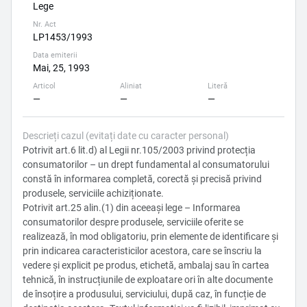
Lege
Nr. Act
LP1453/1993
Data emiterii
Mai, 25, 1993
Articol
Aliniat
Literă
—
—
—
Descrieți cazul (evitați date cu caracter personal)
Potrivit art.6 lit.d) al Legii nr.105/2003 privind protecția
consumatorilor – un drept fundamental al consumatorului
constă în informarea completă, corectă și precisă privind
produsele, serviciile achiziționate.
Potrivit art.25 alin.(1) din aceeași lege – Informarea
consumatorilor despre produsele, serviciile oferite se
realizează, în mod obligatoriu, prin elemente de identificare și
prin indicarea caracteristicilor acestora, care se înscriu la
vedere și explicit pe produs, etichetă, ambalaj sau în cartea
tehnică, în instrucțiunile de exploatare ori în alte documente
de însoțire a produsului, serviciului, după caz, în funcție de