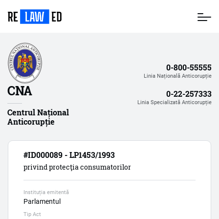
Mergi
la
conţinutul
principal
0-800-55555
Linia Națională Anticorupție
CNA
0-22-257333
Linia Specializată Anticorupție
Centrul Național
Anticorupție
#ID000089 - LP1453/1993
privind protecţia consumatorilor
Instituția emitentă
Parlamentul
Tip Act