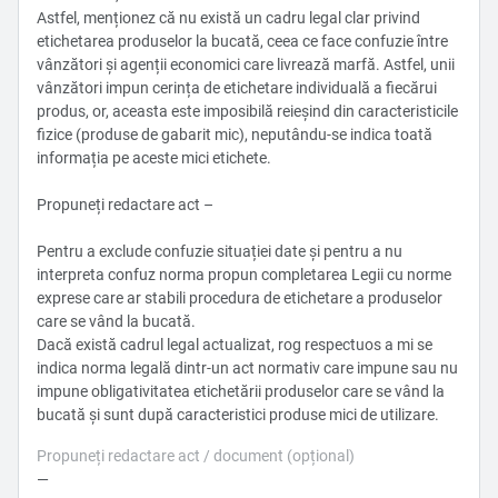
Astfel, menționez că nu există un cadru legal clar privind
etichetarea produselor la bucată, ceea ce face confuzie între
vânzători și agenții economici care livrează marfă. Astfel, unii
vânzători impun cerința de etichetare individuală a fiecărui
produs, or, aceasta este imposibilă reieșind din caracteristicile
fizice (produse de gabarit mic), neputându-se indica toată
informația pe aceste mici etichete.
Propuneți redactare act –
Pentru a exclude confuzie situației date și pentru a nu
interpreta confuz norma propun completarea Legii cu norme
exprese care ar stabili procedura de etichetare a produselor
care se vând la bucată.
Dacă există cadrul legal actualizat, rog respectuos a mi se
indica norma legală dintr-un act normativ care impune sau nu
impune obligativitatea etichetării produselor care se vând la
bucată și sunt după caracteristici produse mici de utilizare.
Propuneți redactare act / document (opțional)
—