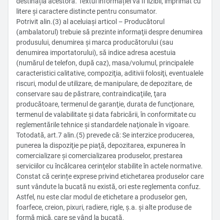
destinația acestora. Textul informației va fi lizibil, imprimat cu
litere și caractere distincte pentru consumator.
Potrivit alin.(3) al aceluiași articol – Producătorul
(ambalatorul) trebuie să prezinte informaţii despre denumirea
produsului, denumirea şi marca producătorului (sau
denumirea importatorului), să indice adresa acestuia
(numărul de telefon, după caz), masa/volumul, principalele
caracteristici calitative, compoziţia, aditivii folosiţi, eventualele
riscuri, modul de utilizare, de manipulare, de depozitare, de
conservare sau de păstrare, contraindicaţiile, ţara
producătoare, termenul de garanţie, durata de funcţionare,
termenul de valabilitate şi data fabricării, în conformitate cu
reglementările tehnice şi standardele naţionale în vigoare.
Totodată, art.7 alin.(5) prevede că: Se interzice producerea,
punerea la dispoziţie pe piaţă, depozitarea, expunerea în
comercializare şi comercializarea produselor, prestarea
serviciilor cu încălcarea cerinţelor stabilite în actele normative.
Constat că cerințe exprese privind etichetarea produselor care
sunt vândute la bucată nu există, ori este reglementa confuz.
Astfel, nu este clar modul de etichetare a produselor gen,
foarfece, creion, pixuri, radiere, rigle, ș.a. și alte produse de
formă mică, care se vând la bucată.