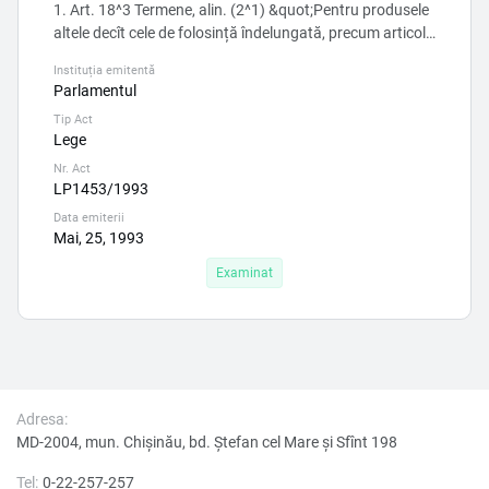
1. Art. 18^3 Termene, alin. (2^1) &quot;Pentru produsele
altele decît cele de folosință îndelungată, precum articole
de încălțăminte, țesături, articole de sticlă și ceramică,
Instituția emitentă
răspunderea vînzătorului este angajată dacă
Parlamentul
neconformitatea apare într-un termen de 30 de zile de la
Tip Act
data vînzării acestora.&quot; 1. În cadrul aliniatului
Lege
înserat supra, produsele enumerate: „articole de î...
Nr. Act
LP1453/1993
Data emiterii
Mai, 25, 1993
Examinat
Adresa:
MD-2004, mun. Chișinău, bd. Ştefan cel Mare şi Sfînt 198
Tel:
0-22-257-257