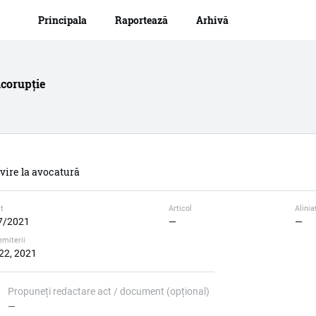
Navigare principală
Mergi
Principala
Raportează
Arhivă
la
conţinutul
principal
icorupție
ivire la avocatură
t
Articol
Alinia
7/2021
—
—
emiterii
 22, 2021
Propuneți redactare act / document (opțional)
—