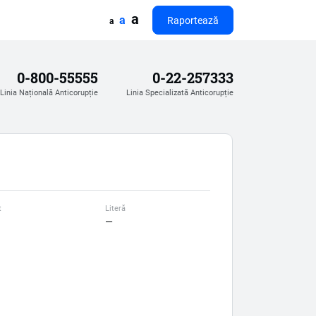
a
a
Raportează
a
0-800-55555
0-22-257333
Linia Națională Anticorupție
Linia Specializată Anticorupție
t
Literă
—