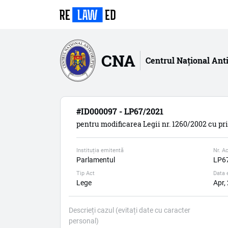
CNA
Centrul Național Ant
#ID000097 - LP67/2021
pentru modificarea Legii nr. 1260/2002 cu pr
Instituția emitentă
Nr. Ac
Parlamentul
LP6
Tip Act
Data 
Lege
Apr,
Descrieți cazul (evitați date cu caracter
personal)