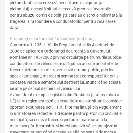
pieton (fapt ce nu creează pericol pentru siguranța
pietonului), această situație creează premise favorabile
pentru abuzul comis de polițiști, care au discreție nelimitată la
tragerea la răspundere a conducătorilor pentru încălcarea
dată.
Propuneți redactare act / document (opțional)
Conform art. 135 lit. h) din Regulamentul din 4 octombrie
2006 de aplicare a Ordonanței de urgență a Guvernului
României nr. 195/2002 privind circulația pe drumurile publice,
conducătorul de vehicul este obligat să acorde prioritate de
trecere pietonului care traversează drumul public, prin loc
special amenajat, marcat și semnalizat corespunzător ori la
culoarea verde a semaforului destinat lui, atunci când acesta
se află pe sensul de mers al vehiculului .
Având drept exemplu legislația din România (stat membru a
UE) care reglementează cu exactitate aceste situații, consider
oportun expunerea pct. 11 lit. f) prima liniuță din Regulament
în următoarea redacție: la trecerile pentru pietoni cu circulație
nedirijată, să cedeze trecerea pietonilor care se află la
marginea părții carosbile și intenționează să se angajeze în
traversare, atunci când aceștia se află pe sensul de mers al