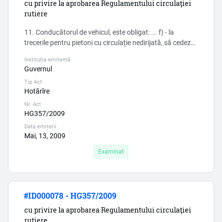
cu privire la aprobarea Regulamentului circulaţiei
rutiere
11. Conducătorul de vehicul, este obligat: ... f) - la
trecerile pentru pietoni cu circulație nedirijată, să cedeze
trecerea pietonilor care se află la marginea părții
Instituția emitentă
carosabile și intenționează să se angajeze în traversare,
Guvernul
precum și celor care traversează drumul pe partea
Tip Act
carosabilă în direcția de mers a vehiculului; ...
Hotărîre
Nr. Act
HG357/2009
Data emiterii
Mai, 13, 2009
Examinat
#ID000078 - HG357/2009
cu privire la aprobarea Regulamentului circulaţiei
rutiere