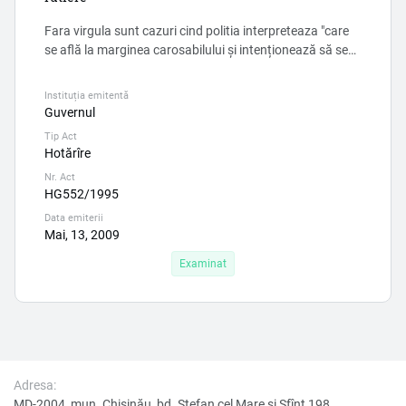
Fara virgula sunt cazuri cind politia interpreteaza "care
se află la marginea carosabilului și intenționează să se
angajeze în traversare" chiar si pe partea carosabilului in
opusul directiei de mers al automobilului.
Instituția emitentă
Guvernul
Tip Act
Hotărîre
Nr. Act
HG552/1995
Data emiterii
Mai, 13, 2009
Examinat
Adresa:
MD-2004, mun. Chișinău, bd. Ştefan cel Mare şi Sfînt 198