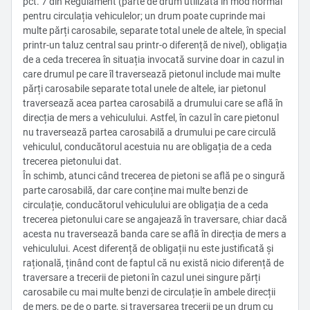
pct. 7 din Regulament (parte de drum utilizată în mod normal
pentru circulația vehiculelor; un drum poate cuprinde mai
multe părți carosabile, separate total unele de altele, în special
printr-un taluz central sau printr-o diferență de nivel), obligația
de a ceda trecerea în situația invocată survine doar in cazul in
care drumul pe care îl traversează pietonul include mai multe
părți carosabile separate total unele de altele, iar pietonul
traversează acea partea carosabilă a drumului care se află în
direcția de mers a vehiculului. Astfel, în cazul în care pietonul
nu traversează partea carosabilă a drumului pe care circulă
vehiculul, conducătorul acestuia nu are obligația de a ceda
trecerea pietonului dat.
În schimb, atunci când trecerea de pietoni se află pe o singură
parte carosabilă, dar care conține mai multe benzi de
circulație, conducătorul vehiculului are obligația de a ceda
trecerea pietonului care se angajează în traversare, chiar dacă
acesta nu traversează banda care se află în direcția de mers a
vehiculului. Acest diferență de obligații nu este justificată și
rațională, ținând cont de faptul că nu există nicio diferență de
traversare a trecerii de pietoni în cazul unei singure părți
carosabile cu mai multe benzi de circulație în ambele direcții
de mers, pe de o parte, și traversarea trecerii pe un drum cu