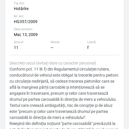
Tip Act
Hotărîre
Nr. Act
HG357/2009
Data emiterii
Mai, 13, 2009
Articol
Aliniat
Literă
11
—
f
Descrieți cazul (evitați date cu caracter personal)
Conform pct. 11 lit.f) din Regulamentul circulației rutiere,
conducătorul de vehicul este obligat la trecerile pentru pietoni
cu circulație nedirijată, să cedeze trecerea pietonilor care se
află la marginea părții carosbile și intenționează să se
angajeze în traversare, precum și celor care traversează
drumul pe partea carosabilă în direcția de mers a vehiculului.
Textul care creează ambiguități, risc de corupție și de abuz
este "precum și celor care traversează drumul pe partea
carosabilă în direcția de mers a vehiculului".
Reieșind din definiția noțiunii "parte carosabilă" prevăzută la