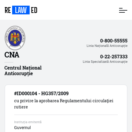
Mergi
la
conţinutul
principal
0-800-55555
Linia Națională Anticorupție
CNA
0-22-257333
Linia Specializată Anticorupție
Centrul Național
Anticorupție
#ID000104 - HG357/2009
cu privire la aprobarea Regulamentului circulaţiei
rutiere
Instituția emitentă
Guvernul