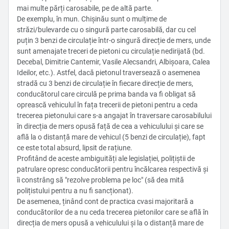
mai multe părți carosabile, pe de altă parte.
De exemplu, în mun. Chișinău sunt o mulțime de
străzi/bulevarde cu o singură parte carosabilă, dar cu cel
puțin 3 benzi de circulație într-o singură direcție de mers, unde
sunt amenajate treceri de pietoni cu circulație nedirijată (bd.
Decebal, Dimitrie Cantemir, Vasile Alecsandri, Albișoara, Calea
Ideilor, etc.). Astfel, dacă pietonul traversează o asemenea
stradă cu 3 benzi de circulație în fiecare direcție de mers,
conducătorul care circulă pe prima banda va fi obligat să
oprească vehiculul în fața trecerii de pietoni pentru a ceda
trecerea pietonului care s-a angajat în traversare carosabilului
în direcția de mers opusă față de cea a vehiculului și care se
află la o distanță mare de vehicul (5 benzi de circulație), fapt
ce este total absurd, lipsit de rațiune.
Profitând de aceste ambiguități ale legislației, polițiștii de
patrulare opresc conducătorii pentru încălcarea respectivă și
îi constrâng să "rezolve problema pe loc" (să dea mită
polițistului pentru a nu fi sancționat).
De asemenea, ținând cont de practica cvasi majoritară a
conducătorilor de a nu ceda trecerea pietonilor care se află în
direcția de mers opusă a vehiculului și la o distanță mare de